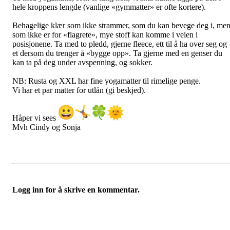
hele kroppens lengde (vanlige «gymmatter» er ofte kortere).
Behagelige klær som ikke strammer, som du kan bevege deg i, me
som ikke er for «flagrete», mye stoff kan komme i veien i
posisjonene. Ta med to pledd, gjerne fleece, ett til å ha over seg og
et dersom du trenger å «bygge opp». Ta gjerne med en genser du
kan ta på deg under avspenning, og sokker.
NB: Rusta og XXL har fine yogamatter til rimelige penge.
Vi har et par matter for utlån (gi beskjed).
Håper vi sees
Mvh Cindy og Sonja
Logg inn for å skrive en kommentar.