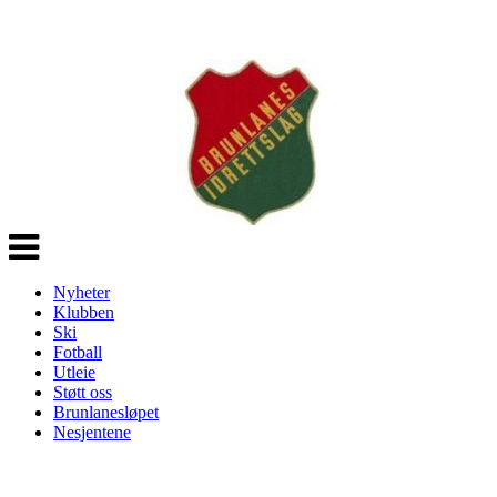
Veksle
navigasjon
Nyheter
Klubben
Ski
Fotball
Utleie
Støtt oss
Brunlanesløpet
Nesjentene