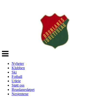
Veksle
navigasjon
Nyheter
Klubben
Ski
Fotball
Utleie
Støtt oss
Brunlanesløpet
Nesjentene