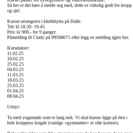
Så her er det bare å melde seg med, dette er virkelig godt for kropp
og sjel.
Kurset arrangeres i klubbhytta på Halle.
Tid: kl 18.30- 19.45.
Pris: kr 900,- for 9 ganger.
Påmelding til Cindy på 99568071 eller legg en melding igjen her.
Kursdatoer:
11.02.25
18.02.25
25.02.25
04.03.25
11.03.25
18.03.25
25.03.25
01.04.25
08.04.25
Utstyr:
Ta med yogamatte som er lang nok. Vi skal kunne ligge på den i
hele kroppens lengde (vanlige «gymmatter» er ofte kortere).