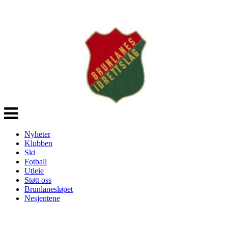
Veksle
navigasjon
Nyheter
Klubben
Ski
Fotball
Utleie
Støtt oss
Brunlanesløpet
Nesjentene