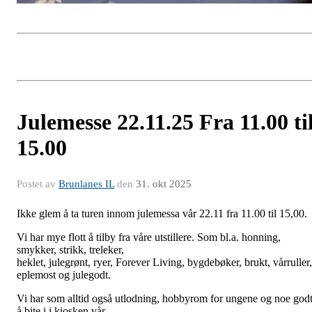
Julemesse 22.11.25 Fra 11.00 ti
15.00
Postet av
Brunlanes IL
den
31. okt 2025
Ikke glem å ta turen innom julemessa vår 22.11 fra 11.00 til 15,00.
Vi har mye flott å tilby fra våre utstillere. Som bl.a. honning,
smykker, strikk, treleker,
heklet, julegrønt, ryer, Forever Living, bygdebøker, brukt, vårruller,
eplemost og julegodt.
Vi har som alltid også utlodning, hobbyrom for ungene og noe god
å bite i i kiosken vår.