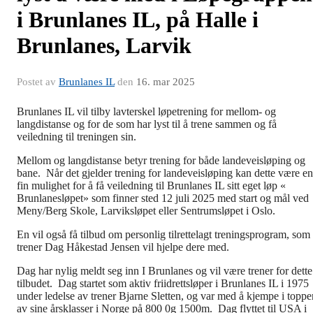
i Brunlanes IL, på Halle i
Brunlanes, Larvik
Postet av
Brunlanes IL
den
16. mar 2025
Brunlanes IL vil tilby lavterskel løpetrening for mellom- og
langdistanse og for de som har lyst til å trene sammen og få
veiledning til treningen sin.
Mellom og langdistanse betyr trening for både landeveisløping og
bane. Når det gjelder trening for landeveisløping kan dette være en
fin mulighet for å få veiledning til Brunlanes IL sitt eget løp «
Brunlanesløpet» som finner sted 12 juli 2025 med start og mål ved
Meny/Berg Skole, Larviksløpet eller Sentrumsløpet i Oslo.
En vil også få tilbud om personlig tilrettelagt treningsprogram, som
trener Dag Håkestad Jensen vil hjelpe dere med.
Dag har nylig meldt seg inn I Brunlanes og vil være trener for dette
tilbudet. Dag startet som aktiv friidrettsløper i Brunlanes IL i 1975
under ledelse av trener Bjarne Sletten, og var med å kjempe i toppe
av sine årsklasser i Norge på 800 0g 1500m. Dag flyttet til USA i