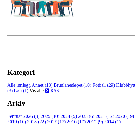
Kategori
Alle innlegg
Annet (13)
Brunlanesløpet (10)
Fotball (29)
Klubbhyt
(3)
Løp (1)
Vis alle
RSS
Arkiv
Februar 2026 (3)
2025 (10)
2024 (5)
2023 (6)
2021 (12)
2020 (19)
2019 (16)
2018 (22)
2017 (17)
2016 (17)
2015 (9)
2014 (1)