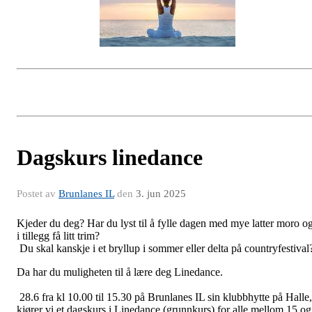
Dagskurs linedance
Postet av
Brunlanes IL
den
3. jun 2025
Kjeder du deg? Har du lyst til å fylle dagen med mye latter moro o
i tillegg få litt trim?
Du skal kanskje i et bryllup i sommer eller delta på countryfestival
Da har du muligheten til å lære deg Linedance.
28.6 fra kl 10.00 til 15.30 på Brunlanes IL sin klubbhytte på Halle,
kjører vi et dagskurs i Linedance (grunnkurs) for alle mellom 15 og