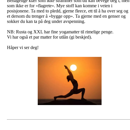
Behagelige klær som ikke strammer som du kan bevege deg i, men
som ikke er for «flagrete». Mye stoff kan komme i veien i
posisjonene. Ta med to pledd, gjerne fleece, ett til å ha over seg og
et dersom du trenger å «bygge opp». Ta gjerne med en genser og
sokker du kan ta på deg under avspenning.
NB: Rusta og XXL har fine yogamatter til rimelige penge.
Vi har også et par matter for utlån (gi beskjed).
Håper vi ser deg!