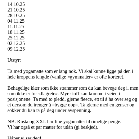
14.10.25
21.10.25
28.10.25
04.11.25
11.11.25
18.11.25
25.11.25
02.12.25
09.12.25
Utstyr:
Ta med yogamatte som er lang nok. Vi skal kunne ligge på den i
hele kroppens lengde (vanlige «gymmatter» er ofte kortere).
Behagelige klær som ikke strammer som du kan bevege deg i, men
som ikke er for «flagrete». Mye stoff kan komme i veien i
posisjonene. Ta med to pledd, gjerne fleece, ett til å ha over seg og
et dersom du trenger å «bygge opp». Ta gjerne med en genser og
sokker du kan ta på deg under avspenning.
NB: Rusta og XXL har fine yogamatter til rimelige penge.
Vi har også et par matter for utlån (gi beskjed).
Håper vi ser deg!