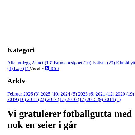
Kategori
Alle innlegg
Annet (13)
Brunlanesløpet (10)
Fotball (29)
Klubbhyt
(3)
Løp (1)
Vis alle
RSS
Arkiv
Februar 2026 (3)
2025 (10)
2024 (5)
2023 (6)
2021 (12)
2020 (19)
2019 (16)
2018 (22)
2017 (17)
2016 (17)
2015 (9)
2014 (1)
Vi gratulerer fotballgutta med
nok en seier i går