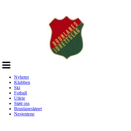
Veksle
navigasjon
Nyheter
Klubben
Ski
Fotball
Utleie
Støtt oss
Brunlanesløpet
Nesjentene