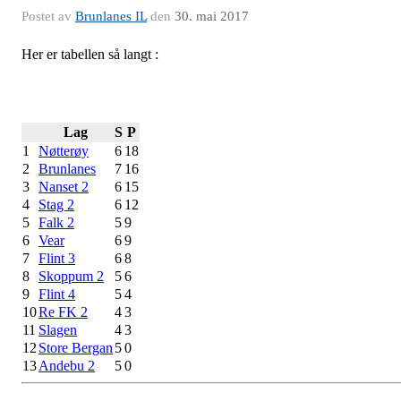
Postet av
Brunlanes IL
den
30. mai 2017
Her er tabellen så langt :
Lag
S
P
1
Nøtterøy
6
18
2
Brunlanes
7
16
3
Nanset 2
6
15
4
Stag 2
6
12
5
Falk 2
5
9
6
Vear
6
9
7
Flint 3
6
8
8
Skoppum 2
5
6
9
Flint 4
5
4
10
Re FK 2
4
3
11
Slagen
4
3
12
Store Bergan
5
0
13
Andebu 2
5
0