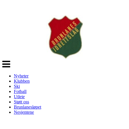
Veksle
navigasjon
Nyheter
Klubben
Ski
Fotball
Utleie
Støtt oss
Brunlanesløpet
Nesjentene