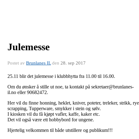
Julemesse
Postet av
Brunlanes IL
den
28. sep 2017
25.11 blir det julemesse i klubbhytta fra 11.00 til 16.00.
Om du ønsker å stille ut noe, ta kontakt på sekretaer@brunlanes-
il.no eller 90682472.
Her vil du finne honning, heklet, kniver, poteter, treleker, strikk, rye
scrapping, Tupperware, smykker i stein og sølv.
I kiosken vil du få kjøpt vafler, kaffe, kaker etc.
Det vil også være ett hobbybord for ungene.
Hjertelig velkommen til både utstillere og publikum!!!