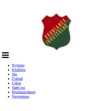
Veksle
navigasjon
Nyheter
Klubben
Ski
Fotball
Utleie
Støtt oss
Brunlanesløpet
Nesjentene