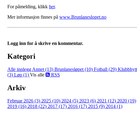
For påmelding, klikk
her
.
Mer informasjon finnes på
www.Brunlaneslopet.no
Logg inn for å skrive en kommentar.
Kategori
Alle innlegg
Annet (13)
Brunlanesløpet (10)
Fotball (29)
Klubbhyt
(3)
Løp (1)
Vis alle
RSS
Arkiv
Februar 2026 (3)
2025 (10)
2024 (5)
2023 (6)
2021 (12)
2020 (19)
2019 (16)
2018 (22)
2017 (17)
2016 (17)
2015 (9)
2014 (1)