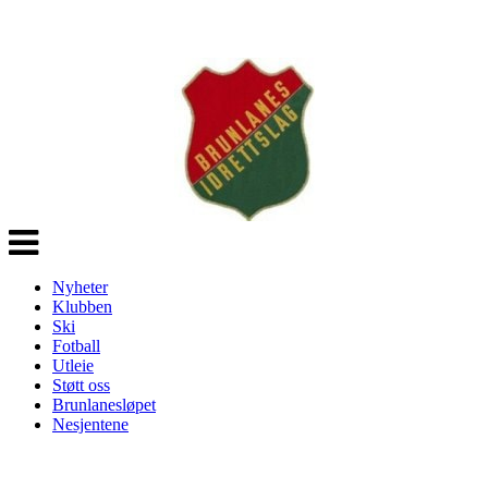
Veksle
navigasjon
Nyheter
Klubben
Ski
Fotball
Utleie
Støtt oss
Brunlanesløpet
Nesjentene