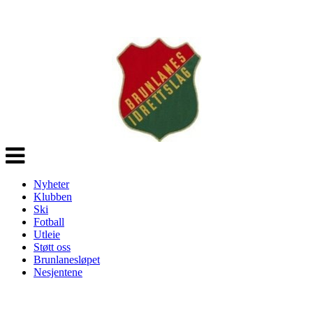
Veksle
navigasjon
Nyheter
Klubben
Ski
Fotball
Utleie
Støtt oss
Brunlanesløpet
Nesjentene