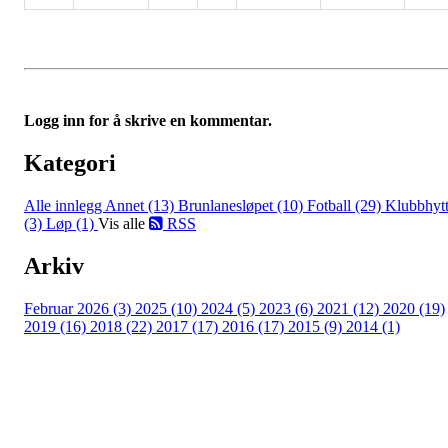
Logg inn for å skrive en kommentar.
Kategori
Alle innlegg
Annet (13)
Brunlanesløpet (10)
Fotball (29)
Klubbhyt
(3)
Løp (1)
Vis alle
RSS
Arkiv
Februar 2026 (3)
2025 (10)
2024 (5)
2023 (6)
2021 (12)
2020 (19)
2019 (16)
2018 (22)
2017 (17)
2016 (17)
2015 (9)
2014 (1)