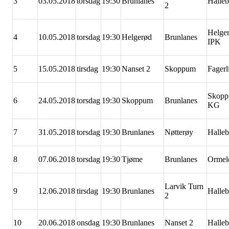
3
03.05.2018
torsdag
19:30
Brunlanes
Halle
2
Helge
4
10.05.2018
torsdag
19:30
Helgerød
Brunlanes
IPK
5
15.05.2018
tirsdag
19:30
Nanset 2
Skoppum
Fager
Skop
6
24.05.2018
torsdag
19:30
Skoppum
Brunlanes
KG
7
31.05.2018
torsdag
19:30
Brunlanes
Nøtterøy
Halle
8
07.06.2018
torsdag
19:30
Tjøme
Brunlanes
Ormel
Larvik Turn
9
12.06.2018
tirsdag
19:30
Brunlanes
Halle
2
10
20.06.2018
onsdag
19:30
Brunlanes
Nanset 2
Halle