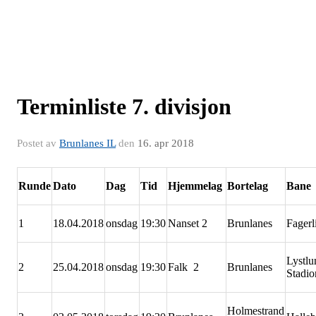
Terminliste 7. divisjon
Postet av
Brunlanes IL
den
16. apr 2018
Runde
Dato
Dag
Tid
Hjemmelag
Bortelag
Bane
1
18.04.2018
onsdag
19:30
Nanset 2
Brunlanes
Fager
Lystlu
2
25.04.2018
onsdag
19:30
Falk 2
Brunlanes
Stadi
Holmestrand