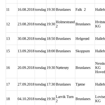
11
16.08.2018
torsdag
19:30
Brunlanes
Falk 2
Halle
Holmestrand
Hvitst
12
23.08.2018
torsdag
19:30
Brunlanes
2
KG
13
30.08.2018
torsdag
18:50
Brunlanes
Helgerød
Halle
15
13.09.2018
torsdag
18:00
Brunlanes
Skoppum
Halle
Nessk
16
20.09.2018
torsdag
19:30
Nøtterøy
Brunlanes
KG
Hoved
17
27.09.2018
torsdag
17:30
Brunlanes
Tjøme
Halle
Larvik Turn
Lovis
18
04.10.2018
torsdag
19:30
Brunlanes
2
KG