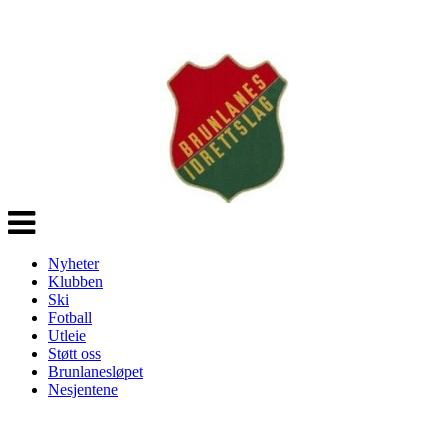
Veksle
navigasjon
Nyheter
Klubben
Ski
Fotball
Utleie
Støtt oss
Brunlanesløpet
Nesjentene