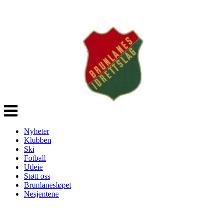
Veksle
navigasjon
Nyheter
Klubben
Ski
Fotball
Utleie
Støtt oss
Brunlanesløpet
Nesjentene