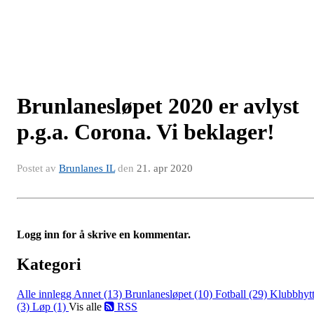
Brunlanesløpet 2020 er avlyst
p.g.a. Corona. Vi beklager!
Postet av
Brunlanes IL
den
21. apr 2020
Logg inn for å skrive en kommentar.
Kategori
Alle innlegg
Annet (13)
Brunlanesløpet (10)
Fotball (29)
Klubbhyt
(3)
Løp (1)
Vis alle
RSS