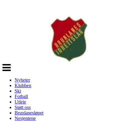
Veksle
navigasjon
Nyheter
Klubben
Ski
Fotball
Utleie
Støtt oss
Brunlanesløpet
Nesjentene