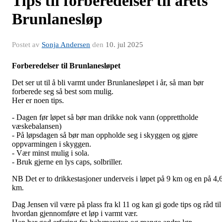
Tips til forberedelser til årets
Brunlanesløp
Postet av
Sonja Andersen
den
10. jul 2025
Forberedelser til Brunlanesløpet
Det ser ut til å bli varmt under Brunlanesløpet i år, så man bør
forberede seg så best som mulig.
Her er noen tips.
- Dagen før løpet så bør man drikke nok vann (opprettholde
væskebalansen)
- På løpsdagen så bør man oppholde seg i skyggen og gjøre
oppvarmingen i skyggen.
- Vær minst mulig i sola.
- Bruk gjerne en lys caps, solbriller.
NB Det er to drikkestasjoner underveis i løpet på 9 km og en på 4,
km.
Dag Jensen vil være på plass fra kl 11 og kan gi gode tips og råd til
hvordan gjennomføre et løp i varmt vær.