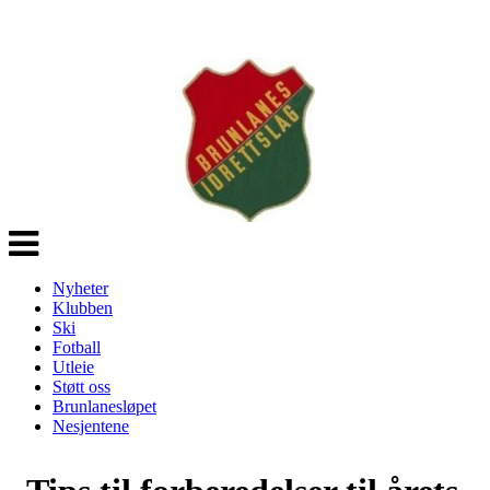
Veksle
navigasjon
Nyheter
Klubben
Ski
Fotball
Utleie
Støtt oss
Brunlanesløpet
Nesjentene