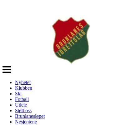
Veksle
navigasjon
Nyheter
Klubben
Ski
Fotball
Utleie
Støtt oss
Brunlanesløpet
Nesjentene