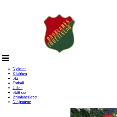
Veksle
navigasjon
Nyheter
Klubben
Ski
Fotball
Utleie
Støtt oss
Brunlanesløpet
Nesjentene