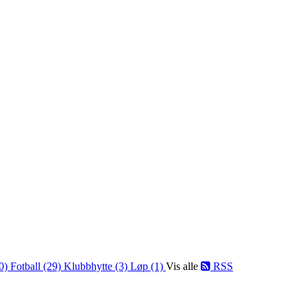
10)
Fotball (29)
Klubbhytte (3)
Løp (1)
Vis alle
RSS