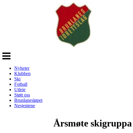
Veksle
navigasjon
Nyheter
Klubben
Ski
Fotball
Utleie
Støtt oss
Brunlanesløpet
Nesjentene
Årsmøte skigruppa