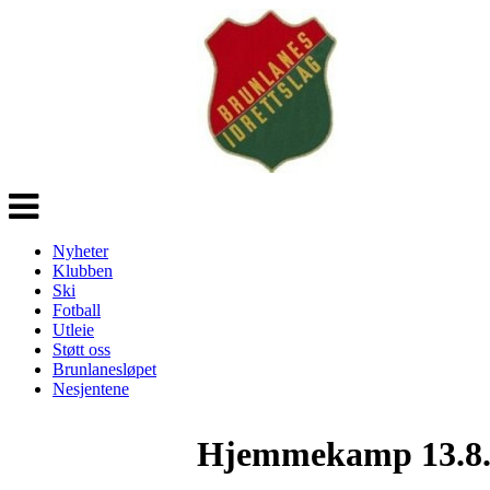
Veksle
navigasjon
Nyheter
Klubben
Ski
Fotball
Utleie
Støtt oss
Brunlanesløpet
Nesjentene
Hjemmekamp 13.8. 