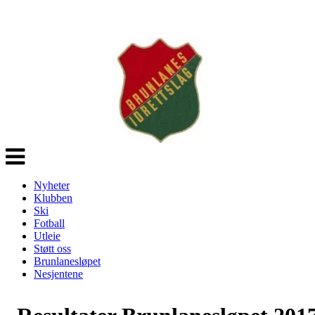
Veksle
navigasjon
Nyheter
Klubben
Ski
Fotball
Utleie
Støtt oss
Brunlanesløpet
Nesjentene