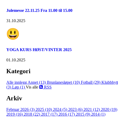
Julemesse 22.11.25 Fra 11.00 til 15.00
31.10.2025
YOGA KURS HØST/VINTER 2025
01.10.2025
Kategori
Alle innlegg
Annet (13)
Brunlanesløpet (10)
Fotball (29)
Klubbhyt
(3)
Løp (1)
Vis alle
RSS
Arkiv
Februar 2026 (3)
2025 (10)
2024 (5)
2023 (6)
2021 (12)
2020 (19)
2019 (16)
2018 (22)
2017 (17)
2016 (17)
2015 (9)
2014 (1)