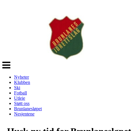
Veksle
navigasjon
Nyheter
Klubben
Ski
Fotball
Utleie
Støtt oss
Brunlanesløpet
Nesjentene