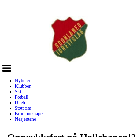
Veksle
navigasjon
Nyheter
Klubben
Ski
Fotball
Utleie
Støtt oss
Brunlanesløpet
Nesjentene