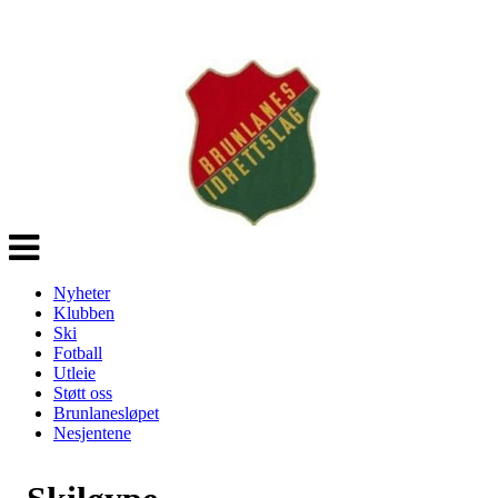
Veksle
navigasjon
Nyheter
Klubben
Ski
Fotball
Utleie
Støtt oss
Brunlanesløpet
Nesjentene