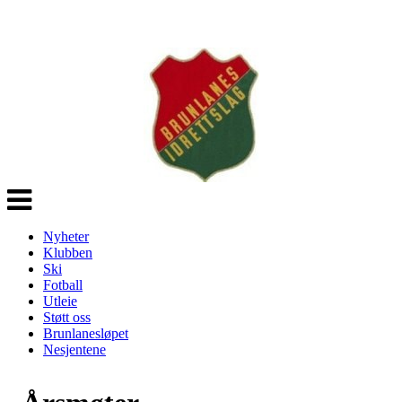
Veksle
navigasjon
Nyheter
Klubben
Ski
Fotball
Utleie
Støtt oss
Brunlanesløpet
Nesjentene